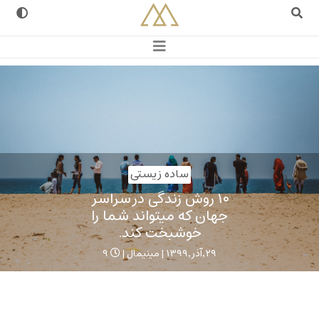
مینیمال
زندگی مینیمال , سادگی , مینیمالیسم
ساده زیستی
۱۰ روش زندگی در سراسر
جهان که میتواند شما را
خوشبخت کند.
۲۹,آذر,۱۳۹۹ | مینیمال |
9